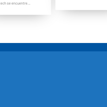
tech se encuentre…
Redes
Consultas
orporativo
Para cualquier con
lex 11. Ciudad
(+507) 271-4010
informacion@leter
igida a una amplia gama de audiencias y podría contener detalles de
avor tener en cuenta que no asumimos ninguna responsabilidad por haber
so legal, regulación, registro o uso en su país de origen.