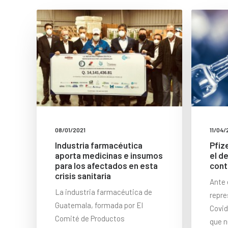
08/01/2021
11/04/
Industria farmacéutica
Pfiz
aporta medicinas e insumos
el d
para los afectados en esta
cont
crisis sanitaria
Ante 
La industria farmacéutica de
repre
Guatemala, formada por El
Covid
Comité de Productos
que 