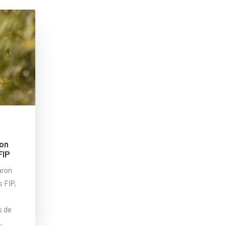
con
FIP
aron
 FIP,
s de
…