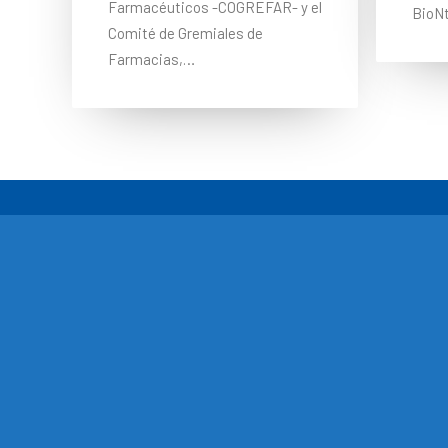
Farmacéuticos -COGREFAR- y el
BioN
Comité de Gremiales de
Farmacias,…
Oficina central
Mañanitas, Parque Industrial y C
Sur, Ave Domingo Díaz, Edificio F
de Panamá, Panamá
Este sitio web contiene información sobre productos que está dir
productos o información que podrían no ser válidas en su país. F
accedido a dicha información que podría no cumplir con algún proce